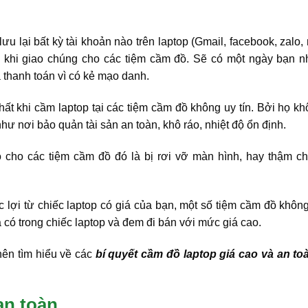
ưu lại bất kỳ tài khoản nào trên laptop (Gmail, facebook, zalo
khi giao chúng cho các tiệm cầm đồ. Sẽ có một ngày bạn nh
 thanh toán vì có kẻ mạo danh.
nhất khi cầm laptop tại các tiệm cầm đồ không uy tín. Bởi họ k
ư nơi bảo quản tài sản an toàn, khô ráo, nhiệt độ ổn định.
o cho các tiệm cầm đồ đó là bị rơi vỡ màn hình, hay thậm ch
c lợi từ chiếc laptop có giá của bạn, một số tiệm cầm đồ không
á có trong chiếc laptop và đem đi bán với mức giá cao.
 nên tìm hiểu về các
bí quyết cầm đồ laptop giá cao và an t
an toàn