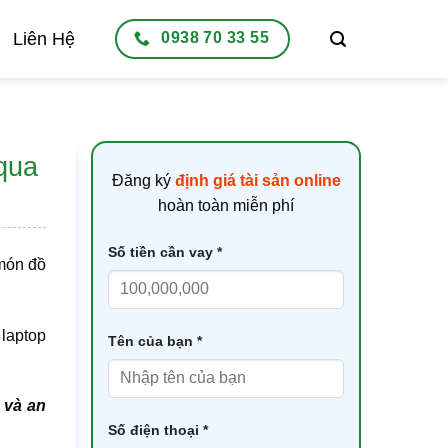
Liên Hệ
0938 70 33 55
 qua
Đăng ký
định giá tài sản online
hoàn toàn miễn phí
Số tiền cần vay *
 món đồ
 laptop
Tên của bạn *
 và an
Số điện thoại *