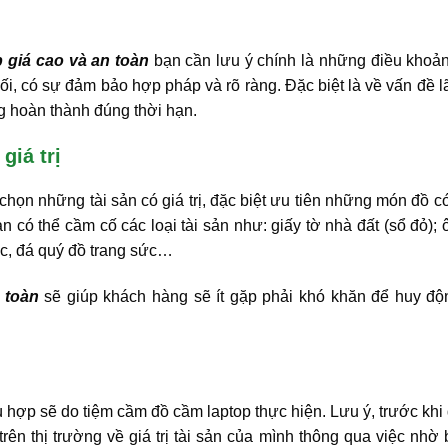
p giá cao và an toàn
bạn cần lưu ý chính là những điều khoả
ối, có sự đảm bảo hợp pháp và rõ ràng. Đặc biệt là về vấn đề lã
ng hoàn thành đúng thời hạn.
giá trị
chọn những tài sản có giá trị, đặc biệt ưu tiên những món đồ có 
có thể cầm cố các loại tài sản như: giấy tờ nhà đất (sổ đỏ); ô
ạc, đá quý đồ trang sức…
n toàn
sẽ giúp khách hàng sẽ ít gặp phải khó khăn để huy độ
ù hợp sẽ do tiệm cầm đồ cầm laptop thực hiện. Lưu ý, trước khi
rên thị trường về giá trị tài sản của mình thông qua việc nhờ