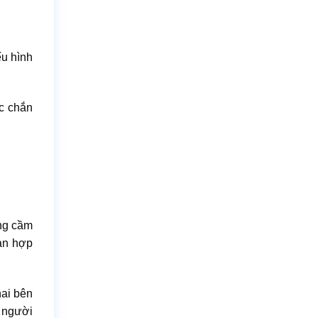
ếu hình
ắc chắn
ồng cầm
ản hợp
hai bên
a người