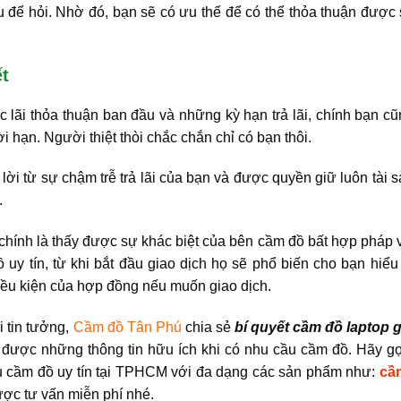
để hỏi. Nhờ đó, bạn sẽ có ưu thế để có thể thỏa thuận được 
ết
c lãi thỏa thuận ban đầu và những kỳ hạn trả lãi, chính bạn c
i hạn. Người thiệt thòi chắc chắn chỉ có bạn thôi.
lời từ sự chậm trễ trả lãi của bạn và được quyền giữ luôn tài 
.
chính là thấy được sự khác biệt của bên cầm đồ bất hợp pháp
uy tín, từ khi bắt đầu giao dịch họ sẽ phổ biến cho bạn hiểu
iều kiện của hợp đồng nếu muốn giao dịch.
 tin tưởng,
Cầm đồ Tân Phú
chia sẻ
bí quyết cầm đồ laptop g
ó được những thông tin hữu ích khi có nhu cầu cầm đồ. Hãy g
 cầm đồ uy tín tại TPHCM với đa dạng các sản phẩm như:
cầ
ược tư vấn miễn phí nhé.