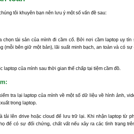
chúng tôi khuyên bạn nên lưu ý một số vấn đề sau:
 chọn tài sản của mình đi cầm cố. Bởi nơi cầm laptop uy tín
 (mỗi bên giữ một bản), lãi suất minh bạch, an toàn và có sự
c laptop của mình sau thời gian thế chấp tại tiệm cầm đồ.
ầm:
ểm tra lại laptop của mình về một số dữ liệu về hình ảnh, vid
xuất trong laptop.
 tải lên drive hoặc cloud để lưu trữ lại. Khi nhận laptop từ p
ọ để có sự đối chứng, chất vất nếu xảy ra các tình trạng trê