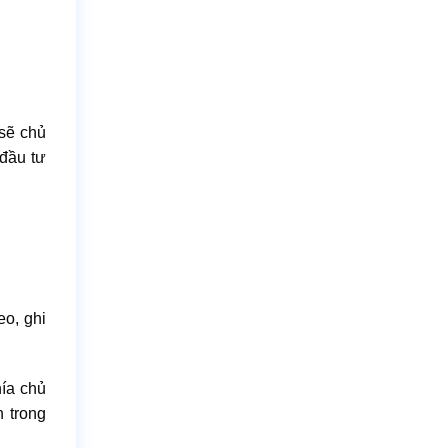
 sẽ chủ
 đầu tư
eo, ghi
hía chủ
n trong