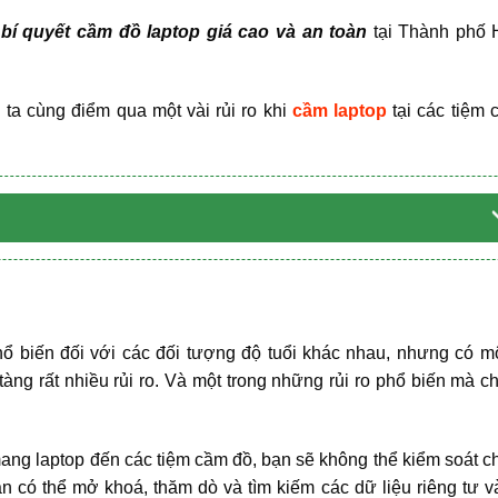
i
bí quyết cầm đồ laptop giá cao và an toàn
tại Thành phố 
g ta cùng điểm qua một vài rủi ro khi
cầm laptop
tại các tiệm 
hổ biến đối với các đối tượng độ tuổi khác nhau, nhưng có m
àng rất nhiều rủi ro. Và một trong những rủi ro phổ biến mà c
 mang laptop đến các tiệm cầm đồ, bạn sẽ không thể kiểm soát c
àn có thể mở khoá, thăm dò và tìm kiếm các dữ liệu riêng tư 