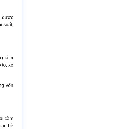
n được
i suất,
giá trị
 tô, xe
ng vốn
 đi cầm
 bạn bè