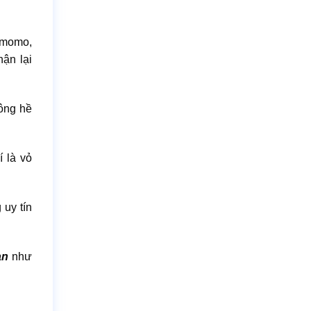
, momo,
ận lại
hông hề
í là vỏ
 uy tín
oàn
như