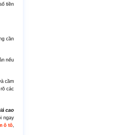
số tiền
ũng cần
sản nếu
 và cầm
 rõ các
iá cao
ọi ngay
m ô tô
,