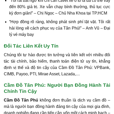
“Tôi rất bất ngờ khi chỉ cần cavet xe ô tô là đã có thể vay
đến 80% giá trị. Xe vẫn chạy bình thường, thủ tục cực
kỳ đơn giản!” –
Chị Ngọc – Chủ Nha Khoa tại TP.HCM
“Hợp đồng rõ ràng, không phát sinh phí lặt vặt. Tôi rất
hài lòng về cách phục vụ của Tân Phú!” –
Anh Vũ – Đại
lý vé máy bay
Đối Tác Liên Kết Uy Tín
Chúng tôi tự hào được tin tưởng và liên kết với nhiều đối
tác tài chính, bảo hiểm, thanh toán điện tử uy tín, khẳng
định vị thế và độ tin cậy của Cầm Đồ Tân Phú:
VPBank,
CIMB, Payoo, PTI, Mirae Asset, Lazada,…
Cầm Đồ Tân Phú: Người Bạn Đồng Hành Tài
Chính Tin Cậy
Cầm Đồ Tân Phú
không đơn thuần là dịch vụ cầm đồ –
mà là
người bạn đồng hành đáng tin cậy
của mọi gia đình,
doanh nghiệp đang cần tiếp cận vốn một cách
minh bạch –