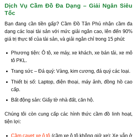
Dịch Vụ Cầm Đồ Đa Dạng – Giải Ngân Siêu
Tốc
Bạn đang cần tiền gấp? Cầm Đồ Tân Phú nhận cầm đa
dạng các loại tài sản với mức giải ngân cao, lên đến
90%
giá trị thực tế của tài sản
, và giải ngân chỉ trong
15 phút
:
Phương tiện:
Ô tô, xe máy, xe khách, xe bán tải, xe mô
tô PKL.
Trang sức – Đá quý:
Vàng, kim cương, đá quý các loại.
Thiết bị số:
Laptop, điện thoại, máy ảnh, đồng hồ cao
cấp.
Bất động sản:
Giấy tờ nhà đất, căn hộ.
Chúng tôi còn cung cấp các hình thức cầm đồ linh hoạt,
tiện lợi:
Cầm cavet xe ô tô
(cầm xe ô tô không giữ xe):
Xe vẫn ở