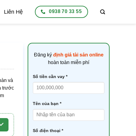
Liên Hệ
0938 70 33 55
Đăng ký
định giá tài sản online
hoàn toàn miễn phí
Số tiền cần vay *
oàn và
a trước
ểm
Tên của bạn *
Số điện thoại *