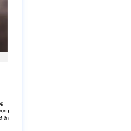
ng
rọng,
 điện