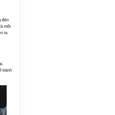
g đèn
là một
ễn ra
i.
ể tránh