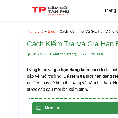
Bỏ
qua
Trang
nội
dung
Trang chủ
»
Blog
»
Cách Kiểm Tra Và Gia Hạn Đăng Ki
Cách Kiểm Tra Và Gia Hạn 
6879 Lượt Xem
08/02/2025
Phương Trần
Đăng kiểm và
gia hạn đăng kiểm xe ô tô
là một
bảo vệ môi trường. Để kiểm tra thời hạn đăng kiể
xe. Tem này sẽ hiển thị tháng và năm hết hạn. N
được cấp sau mỗi lần kiểm định.
Mục lục