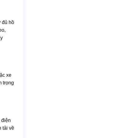
y đủ hồ
eo,
ấy
oặc xe
m trọng
 điện
 tải về