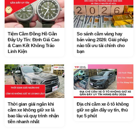
Tiệm Cầm Đồng Hồ Gần
So sánh cầm vàng hay
Đây Uy Tín: Định Giá Cao
bán vàng 2026: Giải pháp
& Cam Kết Không Tráo
nào tối ưu tài chính cho
Linh Kiện
bạn
Thời gian giải ngân khi
Địa chỉ cầm xe ô tô không
cầm xe không giữ xe là
giữ xe gần đây uy tín, thủ
bao lâu và quy trình nhận
tục 5 phút
tiền nhanh nhất