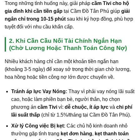
Trong những tình huống này, giải pháp
cầm Tivi cho hộ
gia đình khi cần tiền gấp
tại Cầm Đồ Tân Phú giúp
giải
ngân chỉ trong 10-15 phút
sau khi ký hợp đồng, phù hợp
tuyệt đối với nhu cầu khẩn cấp.
2. Khi Cần Cầu Nối Tài Chính Ngắn Hạn
(Chờ Lương Hoặc Thanh Toán Công Nợ)
Nhiều khách hàng chỉ cần một khoản tiền ngắn hạn
(khoảng 3-5 ngày) để xoay sở trong thời gian chờ lương,
hoa hồng hoặc tiền công nợ lớn được chuyển về.
Tránh áp lực Vay Nóng:
Thay vì phải vay nóng lãi suất
cao, hoặc làm phiền bạn bè, người thân, họ chọn
phương án
cầm Tivi
vì:
dễ chuộc, ít áp lực
và
chi phí
lãi suất thấp
(chỉ từ 1.5%/tháng tại Cầm Đồ Tân Phú).
Xử lý Công việc Bị kẹt:
Các chủ hộ kinh doanh nhỏ
thường gặp tình trạng
kẹt đơn hàng
,
kẹt thanh toán