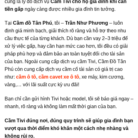
cũng là lý do dịch vụ
Cầm Tivi cho hộ gia đình khi cần
tiền gấp
ngày càng được nhiều gia đình tin tưởng.
Tại
Cầm đồ Tân Phú
, tôi –
Trần Như Phương
– luôn
định giá minh bạch, giải thích rõ ràng và hỗ trợ theo nhu
cầu thực tế của từng khách. Dù bạn cần vay 2–3 triệu để
xử lý việc gấp, hay cần hạn mức cao hơn, tôi đều có giải
pháp phù hợp và đảm bảo an toàn tuyệt đối cho tài sản
của bạn. Ngoài cung cấp dịch vụ cầm Tivi, Cầm Đồ Tân
Phú còn cung cấp dịch vụ cầm cố tài sản có giá trị cao
như:
cầm ô tô
,
cầm cavet xe ô tô
, xe máy, kim cương,
vàng,… với lãi suất cực kỳ ưu đãi!
Bạn chỉ cần gửi hình Tivi hoặc model, tôi sẽ báo giá ngay –
nhanh, rõ ràng và không làm mất thời gian của bạn.
Cầm Tivi đúng nơi, đúng quy trình sẽ giúp gia đình bạn
vượt qua thời điểm khó khăn một cách nhẹ nhàng và
không rủi ro.