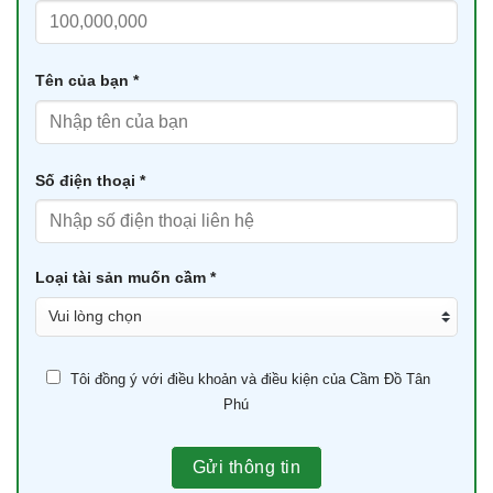
Tên của bạn *
Số điện thoại *
Loại tài sản muốn cầm *
Tôi đồng ý với điều khoản và điều kiện của Cầm Đồ Tân
Phú