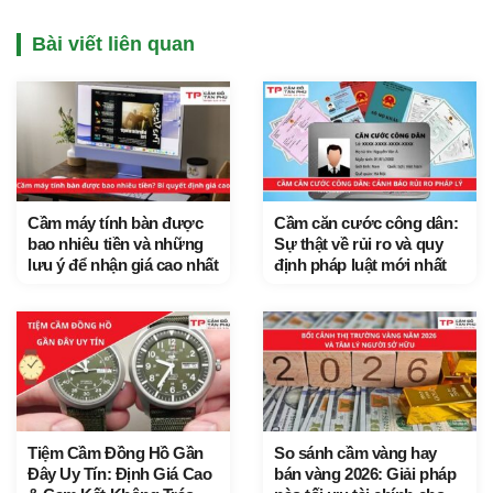
Bài viết liên quan
Cầm máy tính bàn được
Cầm căn cước công dân:
bao nhiêu tiền và những
Sự thật về rủi ro và quy
lưu ý để nhận giá cao nhất
định pháp luật mới nhất
Tiệm Cầm Đồng Hồ Gần
So sánh cầm vàng hay
Đây Uy Tín: Định Giá Cao
bán vàng 2026: Giải pháp