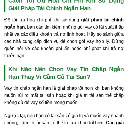
Cách Tối Ưu Hoá Chi Phí Khi Sử Dụng
Giải Pháp Tài Chính Ngắn Hạn
Để tối ưu hóa chi phí khi sử dụng
giải pháp tài chính
ngắn hạn
, bạn cần tìm kiếm những gói vay có lãi suất thấp
nhất và các điều khoản trả nợ linh hoạt. Hãy so sánh giữa
các nhà cung cấp dịch vụ để chọn gói vay hợp lý. Đừng
quên hỏi về các khoản phí ẩn hoặc phí phạt khi trả nợ
trước hạn.
Khi Nào Nên Chọn Vay Tín Chấp Ngắn
Hạn Thay Vì Cầm Cố Tài Sản?
Vay tín chấp ngắn hạn là giải pháp tốt hơn khi bạn không
muốn rủi ro mất tài sản hoặc khi giá trị tài sản thế chấp
không đủ để vay số tiền mong muốn.
Ngược lại, nếu bạn có tài sản có giá trị và muốn vay nhanh
chóng, cầm cố tài sản có thể là lựa chọn tốt hơn.
Các giải