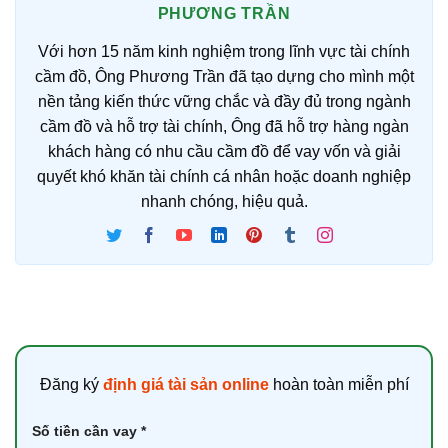
PHƯƠNG TRẦN
Với hơn 15 năm kinh nghiệm trong lĩnh vực tài chính
cầm đồ, Ông Phương Trần đã tạo dựng cho mình một
nền tảng kiến thức vững chắc và đầy đủ trong ngành
cầm đồ và hỗ trợ tài chính, Ông đã hỗ trợ hàng ngàn
khách hàng có nhu cầu cầm đồ để vay vốn và giải
quyết khó khăn tài chính cá nhân hoặc doanh nghiệp
nhanh chóng, hiệu quả.
Đăng ký
định giá tài sản online
hoàn toàn miễn phí
Số tiền cần vay *