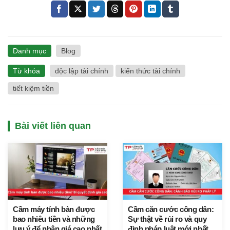
Danh mục
Blog
Từ khóa
độc lập tài chính
kiến thức tài chính
tiết kiệm tiền
Bài viết liên quan
Cầm máy tính bàn được
Cầm căn cước công dân:
bao nhiêu tiền và những
Sự thật về rủi ro và quy
lưu ý để nhận giá cao nhất
định pháp luật mới nhất