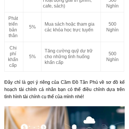
Hoạt động giải trí (phim,
500
cafe, sách)
Nghìn
Phát
triển
Mua sách hoặc tham gia
500
5%
bản
các khóa học trực tuyến
Nghìn
thân
Chi
Tăng cường quỹ dự trữ
phí
500
5%
cho những tình huống
khẩn
Nghìn
khẩn cấp
cấp
Đây chỉ là gợi ý riêng của Cầm Đồ Tân Phú về sơ đồ kế
hoạch tài chính cá nhân bạn có thể điều chỉnh dựa trên
tình hình tài chính cụ thể của mình nhé!