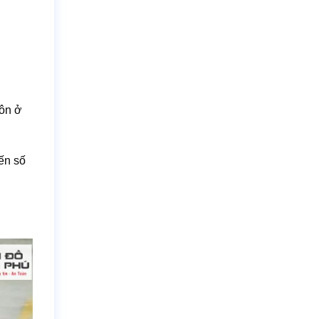
uôn ở
đến số