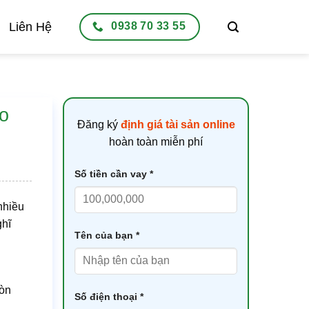
Liên Hệ
0938 70 33 55
ao
Đăng ký
định giá tài sản online
hoàn toàn miễn phí
Số tiền cần vay *
nhiều
ghĩ
Tên của bạn *
còn
Số điện thoại *