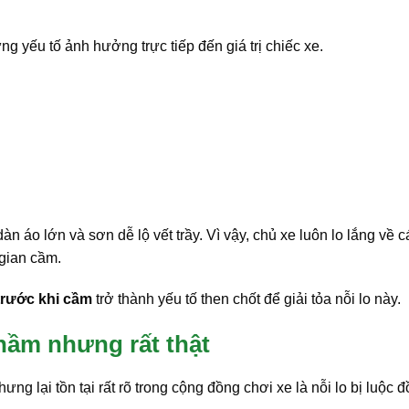
g yếu tố ảnh hưởng trực tiếp đến giá trị chiếc xe.
àn áo lớn và sơn dễ lộ vết trầy. Vì vậy, chủ xe luôn lo lắng về 
 gian cầm.
trước khi cầm
trở thành yếu tố then chốt để giải tỏa nỗi lo này.
thầm nhưng rất thật
ưng lại tồn tại rất rõ trong cộng đồng chơi xe là nỗi lo bị luộc đ