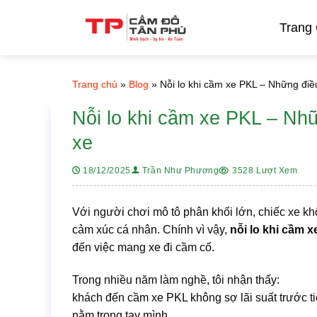
Bỏ
qua
Trang
nội
dung
Trang chủ
»
Blog
»
Nỗi lo khi cầm xe PKL – Những điều
Nỗi lo khi cầm xe PKL – Nhữ
xe
3528 Lượt Xem
18/12/2025
Trần Như Phương
Với người chơi mô tô phân khối lớn, chiếc xe khô
cảm xúc cá nhân. Chính vì vậy,
nỗi lo khi cầm 
đến việc mang xe đi cầm cố.
Trong nhiều năm làm nghề, tôi nhận thấy:
khách đến cầm xe PKL không sợ lãi suất trước ti
nằm trong tay mình.