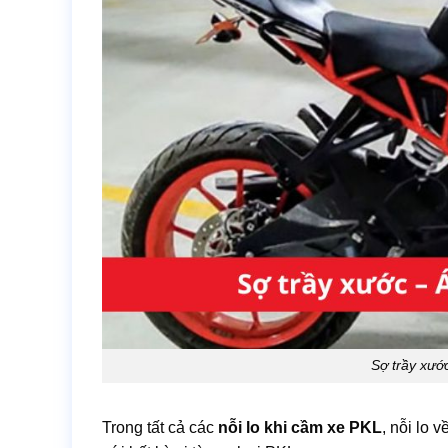
Sợ trầy xướ
Trong tất cả các
nỗi lo khi cầm xe PKL
, nỗi lo