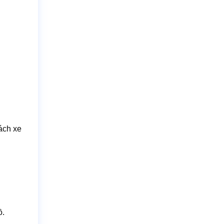
cách xe
ồ.