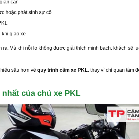
 gian cần
ớc hoặc phát sinh sự cố
 PKL
 khi giao xe
nh ra. Và khi nỗi lo không được giải thích minh bạch, khách sẽ l
m hiểu sâu hơn về
quy trình cầm xe PKL
, thay vì chỉ quan tâm 
 nhất của chủ xe PKL