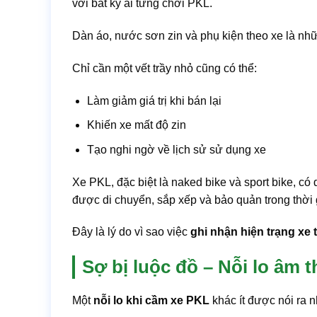
với bất kỳ ai từng chơi PKL.
Dàn áo, nước sơn zin và phụ kiện theo xe là nhữn
Chỉ cần một vết trầy nhỏ cũng có thể:
Làm giảm giá trị khi bán lại
Khiến xe mất độ zin
Tạo nghi ngờ về lịch sử sử dụng xe
Xe PKL, đặc biệt là naked bike và sport bike, có d
được di chuyển, sắp xếp và bảo quản trong thời
Đây là lý do vì sao việc
ghi nhận hiện trạng xe 
Sợ bị luộc đồ – Nỗi lo âm 
Một
nỗi lo khi cầm xe PKL
khác ít được nói ra nh