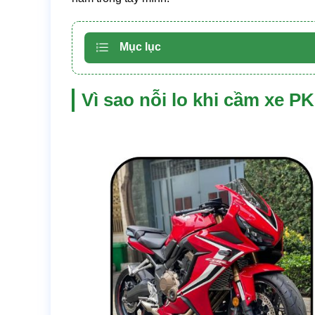
Mục lục
Vì sao nỗi lo khi cầm xe P