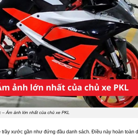
c – Ám ảnh lớn nhất của chủ xe PKL
 về trầy xước gần như đứng đầu danh sách. Điều này hoàn toàn 