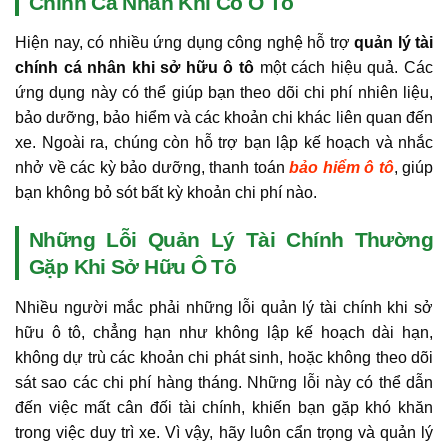
Chính Cá Nhân Khi Có Ô Tô
Hiện nay, có nhiều ứng dụng công nghệ hỗ trợ
quản lý tài
chính cá nhân khi sở hữu ô tô
một cách hiệu quả. Các
ứng dụng này có thể giúp bạn theo dõi chi phí nhiên liệu,
bảo dưỡng, bảo hiểm và các khoản chi khác liên quan đến
xe. Ngoài ra, chúng còn hỗ trợ bạn lập kế hoạch và nhắc
nhở về các kỳ bảo dưỡng, thanh toán
bảo hiểm ô tô
, giúp
bạn không bỏ sót bất kỳ khoản chi phí nào.
Những Lỗi Quản Lý Tài Chính Thường
Gặp Khi Sở Hữu Ô Tô
Nhiều người mắc phải những lỗi quản lý tài chính khi sở
hữu ô tô, chẳng hạn như không lập kế hoạch dài hạn,
không dự trù các khoản chi phát sinh, hoặc không theo dõi
sát sao các chi phí hàng tháng. Những lỗi này có thể dẫn
đến việc mất cân đối tài chính, khiến bạn gặp khó khăn
trong việc duy trì xe. Vì vậy, hãy luôn cẩn trọng và quản lý