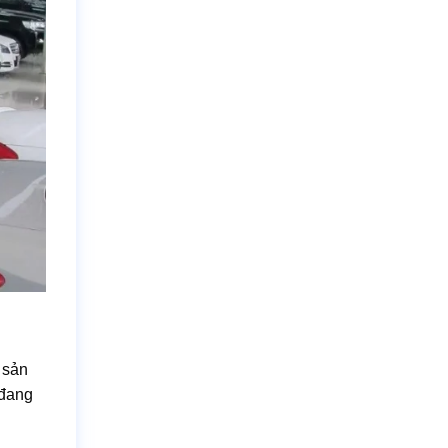
 sản
 đang