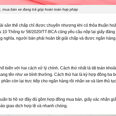
t, mua bán xe đang trả góp hoàn toàn hợp pháp
ài sản thế chấp chỉ được chuyển nhượng khi có thỏa thuận ho
u 10 Thông tư 58/2020/TT-BCA cũng yêu cầu nộp lại giấy đăng 
ồng nghĩa, người bán phải hoàn tất giải chấp và được ngân hàn
phổ biến với hai cách xử lý chính. Cách thứ nhất là tất toán kho
sang tên như xe bình thường. Cách thứ hai là ký hợp đồng ba b
hần còn lại trực tiếp cho ngân hàng rồi nhận xe và làm thủ tụ
uẩn bị hồ sơ đầy đủ gồm hợp đồng mua bán, giấy xác nhận giả
bảo giao dịch hợp lệ và nhanh chóng.