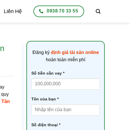
Liên Hệ
0938 70 33 55
ân
Đăng ký
định giá tài sản online
hoàn toàn miễn phí
Số tiền cần vay *
vay
à quy
Tên của bạn *
 Tân
Số điện thoại *