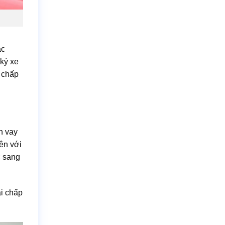
ặc
ký xe
g chấp
ản vay
ên với
c sang
i chấp