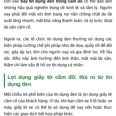
Rơi vào
bẫy tín dụng đen trong cầm đồ
có thể dẫn đến
những hậu quả nghiêm trọng về kinh tế và tâm lý. Người
vay phải đối mặt với tình trạng nợ nần chồng chất do lãi
suất tăng nhanh, mất khả năng thanh toán, và bị tước đoạt
tài sản cầm cố.
Ngoài ra, các tổ chức tín dụng đen thường sử dụng các
biện pháp cưỡng chế phi pháp như đe dọa, quấy rối để đòi
nợ, gây áp lực lớn cho người vay và gia đình họ. Về lâu
dài, điều này ảnh hưởng đến tinh thần, mất mát tài sản,
thậm chí làm xấu đi hồ sơ tín dụng cá nhân.
Lợi dụng giấy tờ cầm đồ: Rủi ro từ tín
dụng đen
Một chiêu trò phổ biến của tín dụng đen là lợi dụng giấy tờ
cầm cố của khách hàng. Ví dụ, khi bạn cầm xe ô tô hoặc xe
máy, giấy tờ xe có thể bị sử dụng để vay vốn hoặc thực
hiện các giao dịch bất hợp pháp khác.