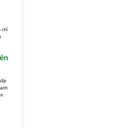
 chỉ
o
iên
thấp
cạnh
ến