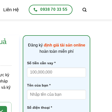
Liên Hệ
0938 70 33 55
quả
Đăng ký
định giá tài sản online
hoàn toàn miễn phí
Số tiền cần vay *
ực kỳ
 pháp
Tên của bạn *
 và kỹ
Số điện thoại *