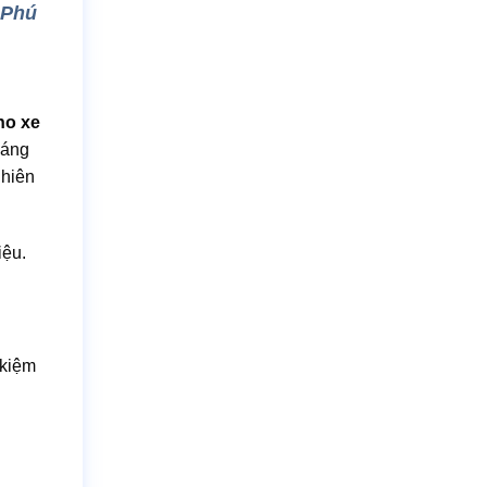
 Phú
cho xe
đáng
nhiên
iệu.
 kiệm