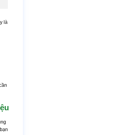
y là
 cần
iệu
úng
 bạn