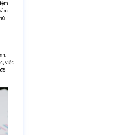
kiệm
giảm
phù
ịnh,
c, việc
 độ