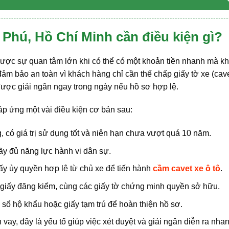
 Phú, Hồ Chí Minh cần điều kiện gì?
ược sự quan tâm lớn khi có thể có một khoản tiền nhanh mà k
ảm bảo an toàn vì khách hàng chỉ cần thế chấp giấy tờ xe (cave
ợc giải ngân ngay trong ngày nếu hồ sơ hợp lệ.
p ứng một vài điều kiện cơ bản sau:
g, có giá trị sử dụng tốt và niên hạn chưa vượt quá 10 năm.
ầy đủ năng lực hành vi dân sự.
y ủy quyền hợp lệ từ chủ xe để tiến hành
cầm cavet xe ô tô
.
), giấy đăng kiểm, cùng các giấy tờ chứng minh quyền sở hữu.
 hộ khẩu hoặc giấy tạm trú để hoàn thiện hồ sơ.
ay, đây là yếu tố giúp việc xét duyệt và giải ngân diễn ra nha