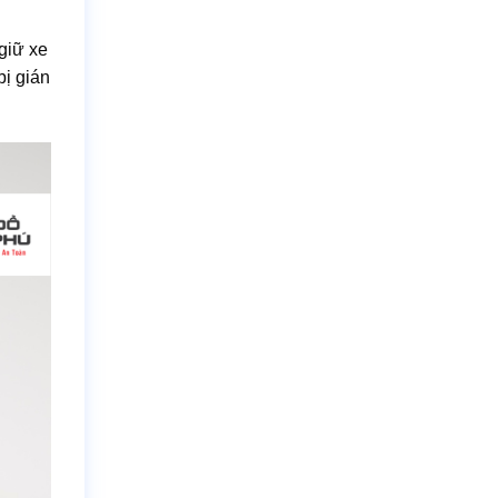
giữ xe
bị gián