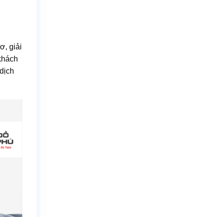
ơ, giải
 khách
dịch