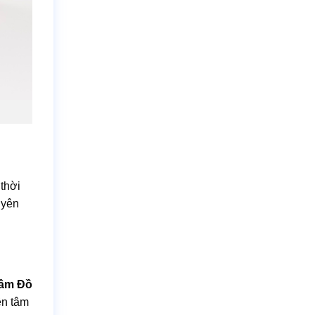
 thời
 yên
ầm Đồ
ên tâm