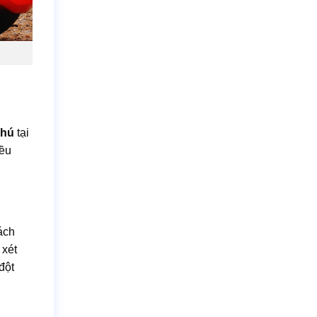
Phú
tại
iều
hách
 xét
đột