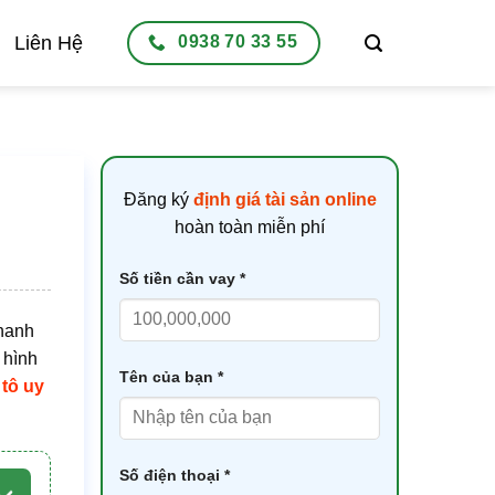
Liên Hệ
0938 70 33 55
Đăng ký
định giá tài sản online
hoàn toàn miễn phí
Số tiền cần vay *
nhanh
 hình
Tên của bạn *
 tô uy
Số điện thoại *