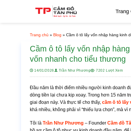
Bỏ
qua
Trang
nội
dung
Trang chủ
»
Blog
»
Cầm ô tô lấy vốn nhập hàng kinh 
Cầm ô tô lấy vốn nhập hàng
vốn nhanh cho tiểu thương
7202 Lượt Xem
14/01/2026
Trần Như Phương
Đầu năm là thời điểm nhiều người kinh doanh đứn
dòng tiền lại chưa kịp xoay. Trong hơn 15 năm tr
giai đoạn này. Và thực tế cho thấy,
cầm ô tô lấy
khá nhiều, không phải vì “thiếu lựa chọn”, mà vì
Tôi là
Trần Như Phương
– Founder
Cầm đồ T
hồ sơ cầm ô tô phục vụ kinh doanh đầu năm, để bạ