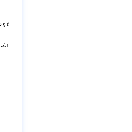
ộ giải
 cần