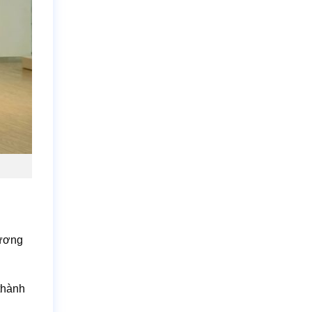
hương
 thành