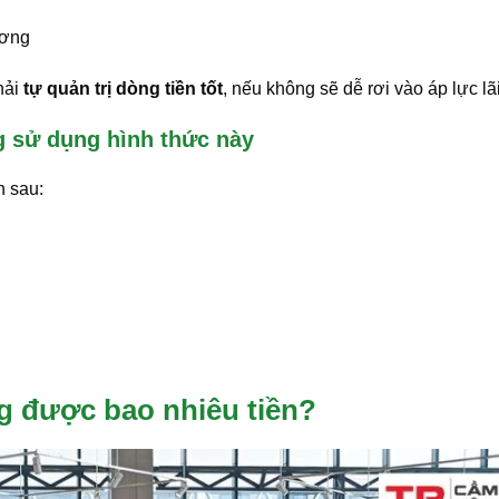
ương
hải
tự quản trị dòng tiền tốt
, nếu không sẽ dễ rơi vào áp lực lãi
 sử dụng hình thức này
h sau:
g được bao nhiêu tiền?