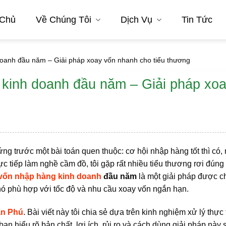
 Chủ
Về Chúng Tôi
Dịch Vụ
Tin Tức
doanh đầu năm – Giải pháp xoay vốn nhanh cho tiểu thương
 kinh doanh đầu năm – Giải pháp xo
g trước một bài toán quen thuộc: cơ hội nhập hàng tốt thì có,
ực tiếp làm nghề cầm đồ, tôi gặp rất nhiều tiểu thương rơi đúng
 vốn nhập hàng kinh doanh
đầu năm
là một giải pháp được c
 nó phù hợp với tốc độ và nhu cầu xoay vốn ngắn hạn.
ân Phú
. Bài viết này tôi chia sẻ dựa trên kinh nghiệm xử lý thực
n hiểu rõ bản chất, lợi ích, rủi ro và cách dùng giải pháp này 