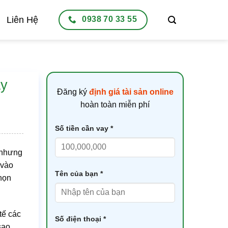
Liên Hệ
0938 70 33 55
ay
Đăng ký
định giá tài sản online
hoàn toàn miễn phí
Số tiền cần vay *
 nhưng
 vào
Tên của bạn *
họn
 tế các
Số điện thoại *
sao