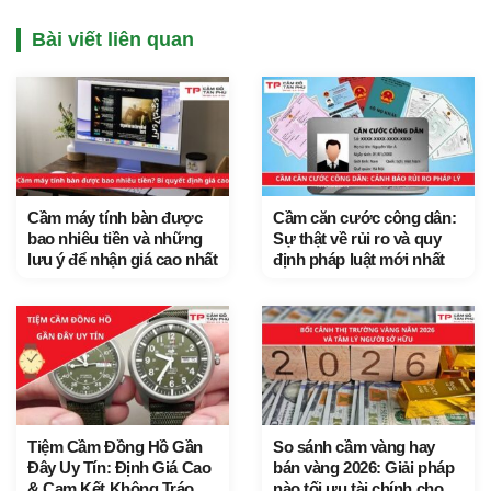
Bài viết liên quan
Cầm máy tính bàn được
Cầm căn cước công dân:
bao nhiêu tiền và những
Sự thật về rủi ro và quy
lưu ý để nhận giá cao nhất
định pháp luật mới nhất
Tiệm Cầm Đồng Hồ Gần
So sánh cầm vàng hay
Đây Uy Tín: Định Giá Cao
bán vàng 2026: Giải pháp
& Cam Kết Không Tráo
nào tối ưu tài chính cho