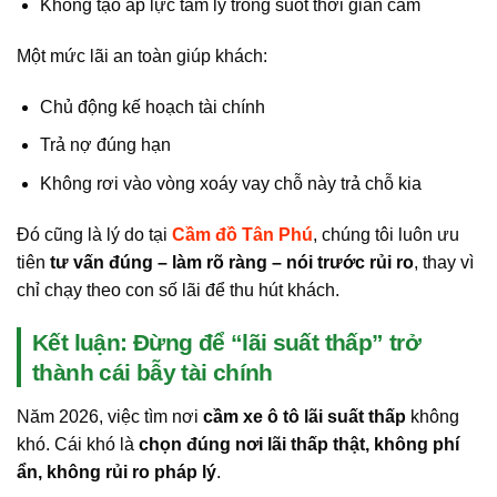
Không tạo áp lực tâm lý trong suốt thời gian cầm
Một mức lãi an toàn giúp khách:
Chủ động kế hoạch tài chính
Trả nợ đúng hạn
Không rơi vào vòng xoáy vay chỗ này trả chỗ kia
Đó cũng là lý do tại
Cầm đồ Tân Phú
, chúng tôi luôn ưu
tiên
tư vấn đúng – làm rõ ràng – nói trước rủi ro
, thay vì
chỉ chạy theo con số lãi để thu hút khách.
Kết luận: Đừng để “lãi suất thấp” trở
thành cái bẫy tài chính
Năm 2026, việc tìm nơi
cầm xe ô tô lãi suất thấp
không
khó. Cái khó là
chọn đúng nơi lãi thấp thật, không phí
ẩn, không rủi ro pháp lý
.