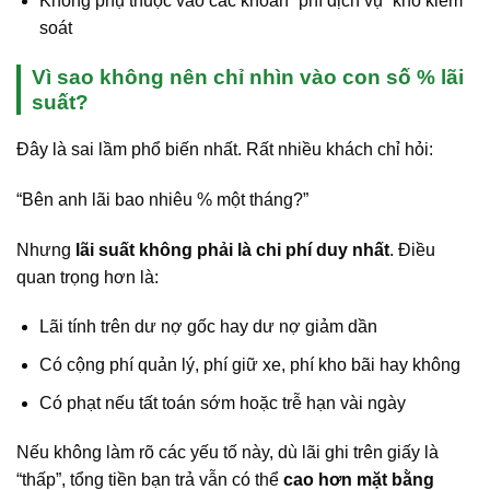
Không phụ thuộc vào các khoản “phí dịch vụ” khó kiểm
soát
Vì sao không nên chỉ nhìn vào con số % lãi
suất?
Đây là sai lầm phổ biến nhất. Rất nhiều khách chỉ hỏi:
“Bên anh lãi bao nhiêu % một tháng?”
Nhưng
lãi suất không phải là chi phí duy nhất
. Điều
quan trọng hơn là:
Lãi tính trên dư nợ gốc hay dư nợ giảm dần
Có cộng phí quản lý, phí giữ xe, phí kho bãi hay không
Có phạt nếu tất toán sớm hoặc trễ hạn vài ngày
Nếu không làm rõ các yếu tố này, dù lãi ghi trên giấy là
“thấp”, tổng tiền bạn trả vẫn có thể
cao hơn mặt bằng