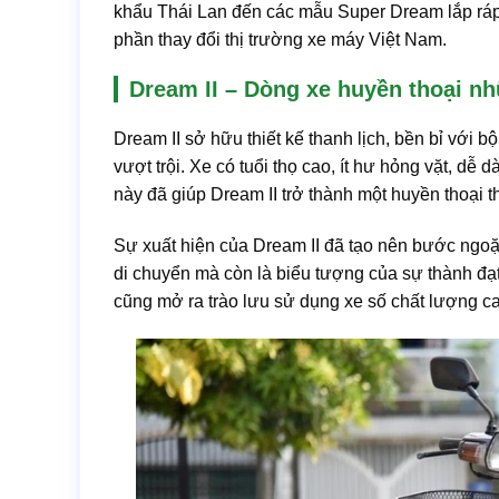
khẩu Thái Lan đến các mẫu Super Dream lắp ráp
phần thay đổi thị trường xe máy Việt Nam.
Dream II – Dòng xe huyền thoại n
Dream II sở hữu thiết kế thanh lịch, bền bỉ với 
vượt trội. Xe có tuổi thọ cao, ít hư hỏng vặt, dễ 
này đã giúp Dream II trở thành một huyền thoại t
Sự xuất hiện của Dream II đã tạo nên bước ngoặt
di chuyển mà còn là biểu tượng của sự thành đạt
cũng mở ra trào lưu sử dụng xe số chất lượng c