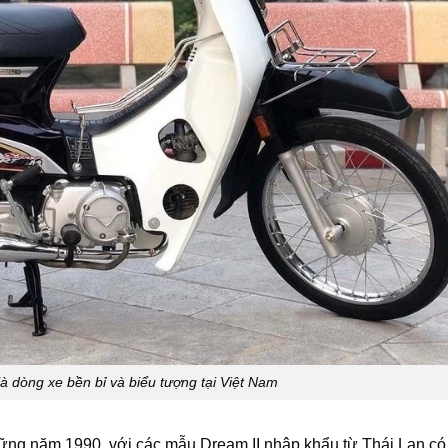
à dòng xe bền bỉ và biểu tượng tại Việt Nam
ng năm 1990, với các mẫu Dream II nhập khẩu từ Thái Lan có g