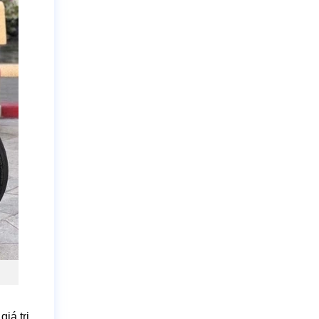
iá trị