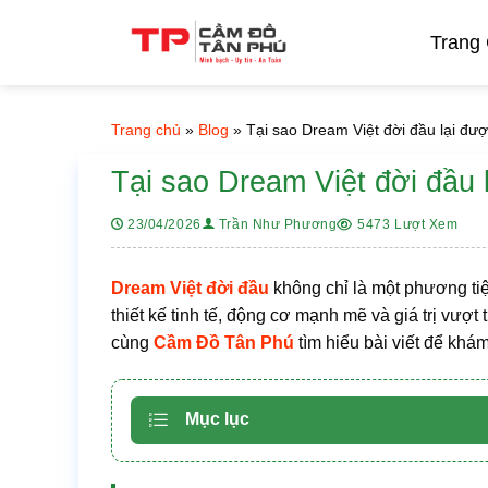
Bỏ
qua
Trang
nội
dung
Trang chủ
»
Blog
»
Tại sao Dream Việt đời đầu lại đư
Tại sao Dream Việt đời đầu 
5473 Lượt Xem
23/04/2026
Trần Như Phương
Dream Việt đời đầu
không chỉ là một phương tiệ
thiết kế tinh tế, động cơ mạnh mẽ và giá trị vượt
cùng
Cầm Đồ Tân Phú
tìm hiểu bài viết để khá
Mục lục