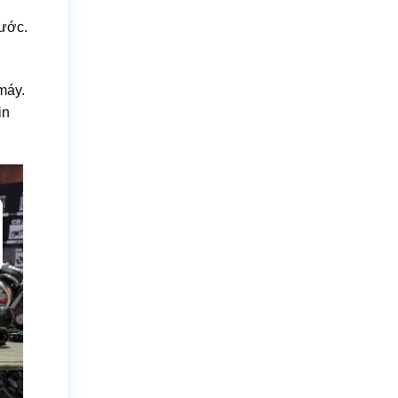
nước.
máy.
in