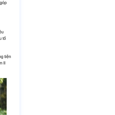
 góp
ệu
u tố
g tiện
 II