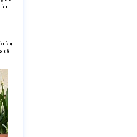
 lắp
và công
da đã