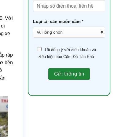
0. Với
Loại tài sản muốn cầm *
 di
ng xe
Tôi đồng ý với điều khoản và
ắp ráp
điều kiện của Cầm Đồ Tân Phú
cơ bền
rở
dân