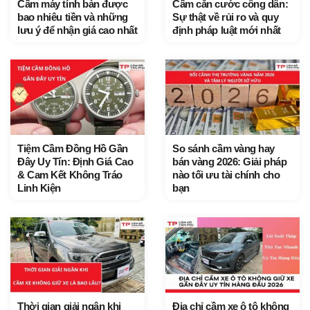
Cầm máy tính bàn được
Cầm căn cước công dân:
bao nhiêu tiền và những
Sự thật về rủi ro và quy
lưu ý để nhận giá cao nhất
định pháp luật mới nhất
Tiệm Cầm Đồng Hồ Gần
So sánh cầm vàng hay
Đây Uy Tín: Định Giá Cao
bán vàng 2026: Giải pháp
& Cam Kết Không Tráo
nào tối ưu tài chính cho
Linh Kiện
bạn
Thời gian giải ngân khi
Địa chỉ cầm xe ô tô không