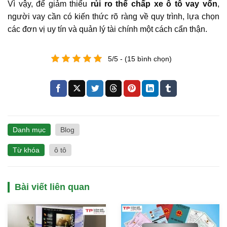
Vì vậy, để giảm thiểu
rủi ro thế chấp xe ô tô vay vốn
,
người vay cần có kiến thức rõ ràng về quy trình, lựa chọn
các đơn vị uy tín và quản lý tài chính một cách cẩn thận.
5/5 - (15 bình chọn)
Danh mục
Blog
Từ khóa
ô tô
Bài viết liên quan