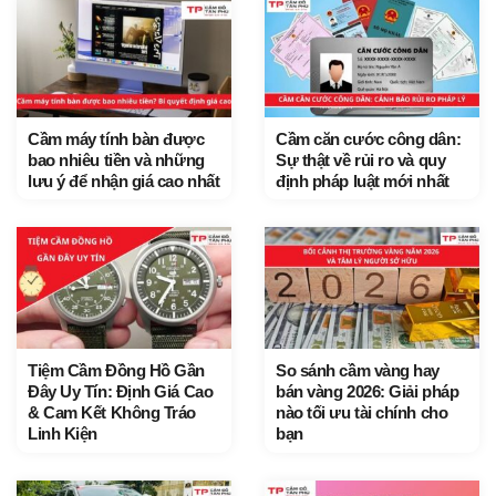
Cầm máy tính bàn được
Cầm căn cước công dân:
bao nhiêu tiền và những
Sự thật về rủi ro và quy
lưu ý để nhận giá cao nhất
định pháp luật mới nhất
Tiệm Cầm Đồng Hồ Gần
So sánh cầm vàng hay
Đây Uy Tín: Định Giá Cao
bán vàng 2026: Giải pháp
& Cam Kết Không Tráo
nào tối ưu tài chính cho
Linh Kiện
bạn