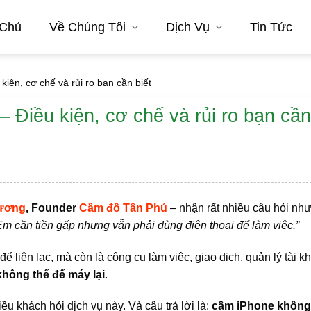
 Chủ
Về Chúng Tôi
Dịch Vụ
Tin Tức
iện, cơ chế và rủi ro bạn cần biết
Điều kiện, cơ chế và rủi ro bạn cần
ương
, Founder
Cầm đồ Tân Phú
– nhận rất nhiều câu hỏi nh
 cần tiền gấp nhưng vẫn phải dùng điện thoại để làm việc.”
để liên lạc, mà còn là công cụ làm việc, giao dịch, quản lý tài k
không thể để máy lại
.
ều khách hỏi dịch vụ này. Và câu trả lời là:
cầm iPhone không