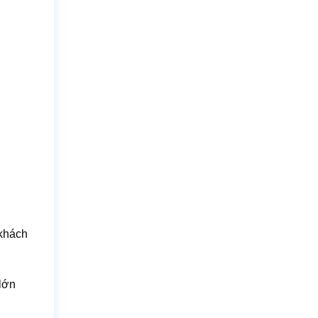
 khách
 lớn