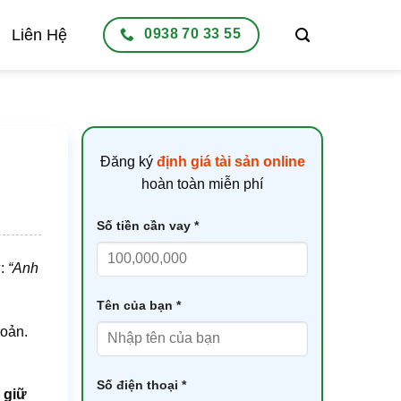
Liên Hệ
0938 70 33 55
Đăng ký
định giá tài sản online
hoàn toàn miễn phí
Số tiền cần vay *
ư:
“Anh
Tên của bạn *
hoản.
Số điện thoại *
 giữ