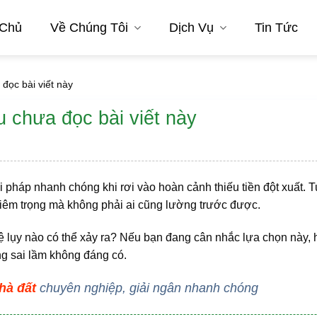
 Chủ
Về Chúng Tôi
Dịch Vụ
Tin Tức
đọc bài viết này
 chưa đọc bài viết này
 pháp nhanh chóng khi rơi vào hoàn cảnh thiếu tiền đột xuất. T
ghiêm trọng mà không phải ai cũng lường trước được.
 lụy nào có thể xảy ra? Nếu bạn đang cân nhắc lựa chọn này, 
ng sai lầm không đáng có.
hà đất
chuyên nghiệp, giải ngân nhanh chóng