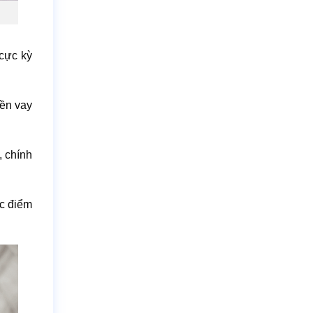
 cực kỳ
iền vay
, chính
ợc điểm