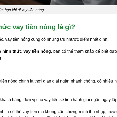
m họa khi đi vay tiền nóng
ức vay tiền nóng là gì?
ác, vay tiền nóng cũng có những ưu nhược điểm nhất định.
ủa
hình thức vay tiền nóng
, bạn có thể tham khảo để biết đư
g.
tiền nóng chính là thời gian giải ngân nhanh chóng, có nhiều n
 khách hàng, đơn vị cho vay tiền sẽ tiến hành giải ngân ngay lập
ính là có thể vay tiền mà không cần chứng minh thu nhập, trư