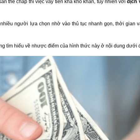
sản thế chấp thì việc vay tiền khá khó khăn, tuy nhiên với
dịch 
nhiều người lựa chọn nhờ vào thủ tục nhanh gọn, thời gian v
ng tìm hiểu về nhược điểm của hình thức này ở nội dung dưới 