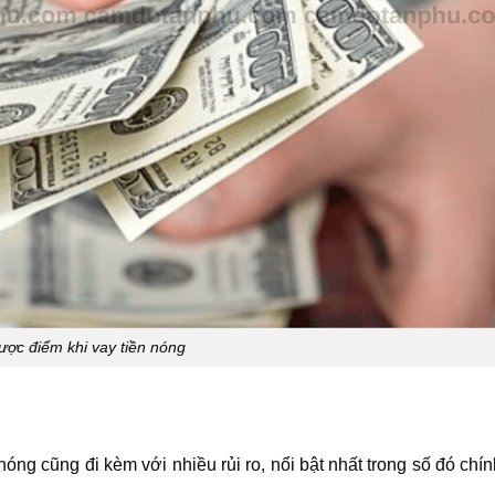
ược điểm khi vay tiền nóng
ng cũng đi kèm với nhiều rủi ro, nổi bật nhất trong số đó chính