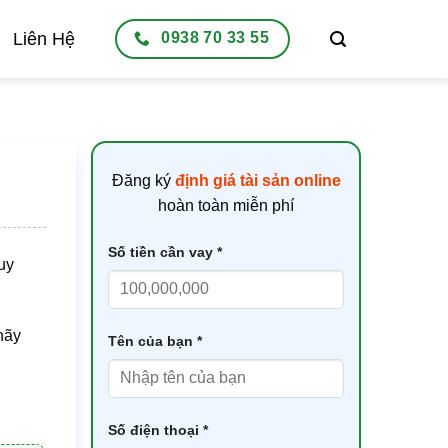
Liên Hệ
0938 70 33 55
Đăng ký
định giá tài sản online
hoàn toàn miễn phí
Số tiền cần vay *
uy
hãy
Tên của bạn *
Số điện thoại *