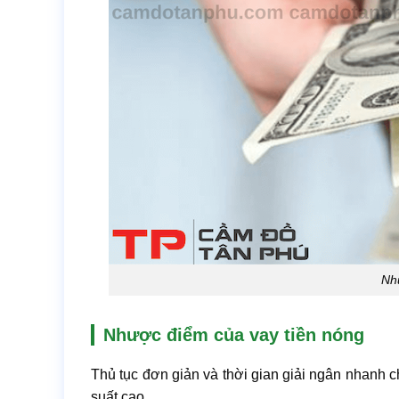
Nh
Nhược điểm của vay tiền nóng
Thủ tục đơn giản và thời gian giải ngân nhanh chó
suất cao.