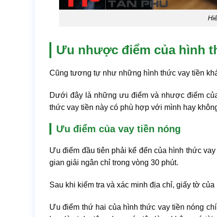
Hiể
Ưu nhược điểm của hình th
Cũng tương tự như những hình thức vay tiền kh
Dưới đây là những ưu điểm và nhược điểm c
thức vay tiền này có phù hợp với mình hay khôn
Ưu điểm của vay tiền nóng
Ưu điểm đầu tiên phải kể đến của hình thức vay 
gian giải ngân chỉ trong vòng 30 phút.
Sau khi kiểm tra và xác minh địa chỉ, giấy tờ của
Ưu điểm thứ hai của hình thức vay tiền nóng ch